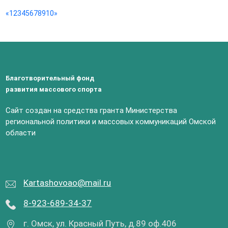
«
1
2
3
4
5
6
7
8
9
10
»
Благотворительный фонд
развития массового спорта
Сайт создан на средства гранта Министерства
региональной политики и массовых коммуникаций Омской
области
Kartashovoao@mail.ru
8-923-689-34-37
г. Омск, ул. Красный Путь, д.89 оф.406