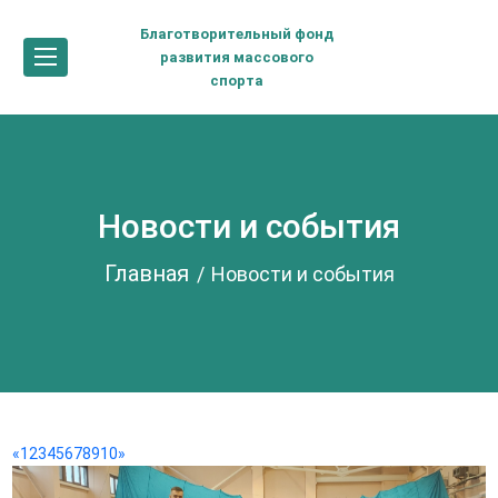
Благотворительный фонд
развития массового
спорта
Новости и события
Главная
Новости и события
«
1
2
3
4
5
6
7
8
9
10
»